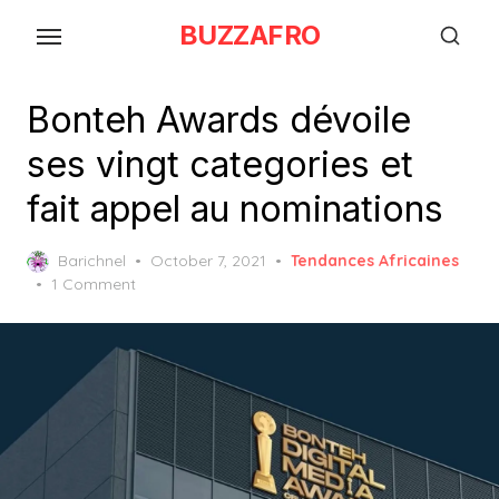
Skip
BUZZAFRO
to
the
content
Bonteh Awards dévoile
ses vingt categories et
fait appel au nominations
Posted
Barichnel
October 7, 2021
Tendances Africaines
on
1 Comment