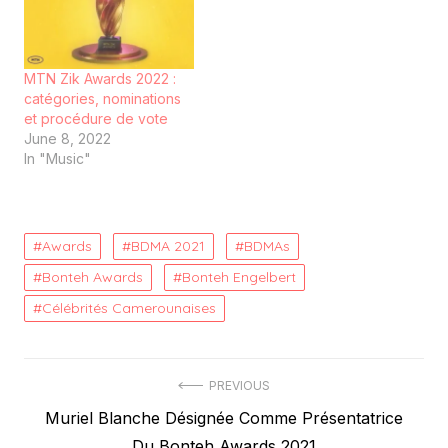
MTN Zik Awards 2022 :
catégories, nominations
et procédure de vote
June 8, 2022
In "Music"
Awards
BDMA 2021
BDMAs
Bonteh Awards
Bonteh Engelbert
Célébrités Camerounaises
Post
PREVIOUS
Previous
Muriel Blanche Désignée Comme Présentatrice
navigation
post:
Du Bonteh Awards 2021