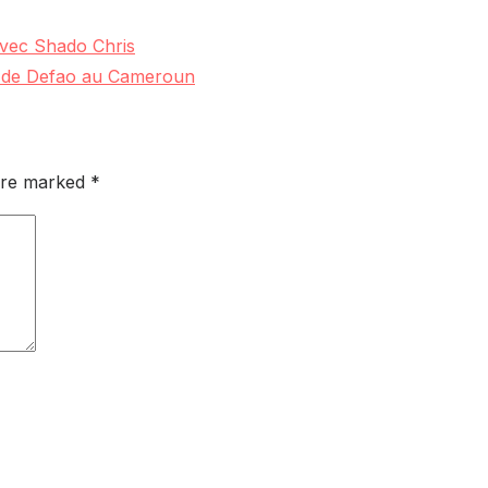
avec Shado Chris
rt de Defao au Cameroun
 are marked
*