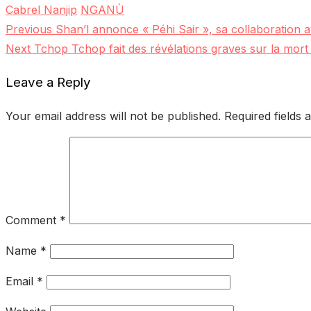
Cabrel Nanjip
NGANÙ
Previous
Previous
Shan’l annonce « Péhi Sair », sa collaboration 
Post
Next
post:
Next
Tchop Tchop fait des révélations graves sur la mo
navigation
post:
Leave a Reply
Your email address will not be published.
Required fields
Comment
*
Name
*
Email
*