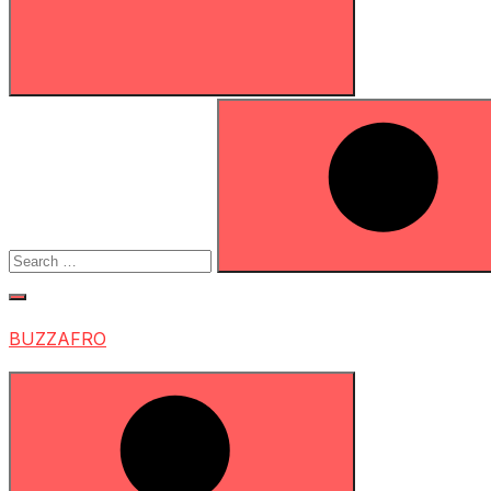
Search
for:
Search
BUZZAFRO