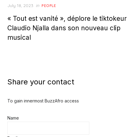
Posted
July 18, 2023
in
PEOPLE
on
« Tout est vanité », déplore le tiktokeur
Claudio Njalla dans son nouveau clip
musical
Share your contact
To gain innermost BuzzAfro access
Name