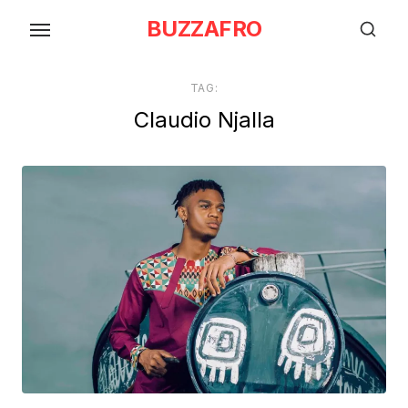
Skip
BUZZAFRO
to
the
content
TAG:
Claudio Njalla