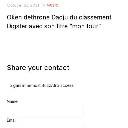
Posted
October 26, 2021
in
MUSIC
on
Oken dethrone Dadju du classement
Digster avec son titre “mon tour”
Share your contact
To gain innermost BuzzAfro access
Name
Email