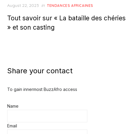
Posted
August 22, 2023
in
TENDANCES AFRICAINES
on
Tout savoir sur « La bataille des chéries
» et son casting
Share your contact
To gain innermost BuzzAfro access
Name
Email