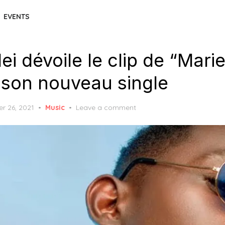
EVENTS
ei dévoile le clip de “Mari
 son nouveau single
d
r 26, 2021
Music
Leave a comment