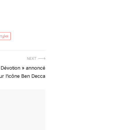
tylei
NEXT
« Dévotion » annoncé
ur l’icône Ben Decca