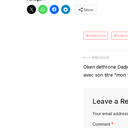
More
Gaboma
Gabon
Post
PREVIOUS
Previous
Oken dethrone Dadju
navigation
post:
avec son titre “mon 
Leave a Re
Your email address
Comment
*