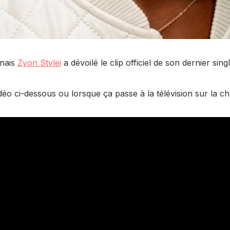
onais
Zyon Stylei
a dévoilé le clip officiel de son dernier sing
déo ci-dessous ou lorsque ça passe à la télévision sur la ch