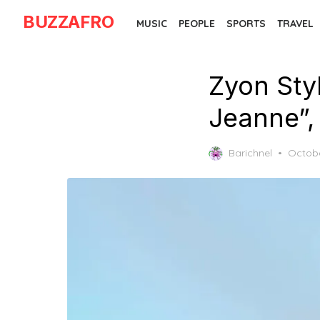
Skip
BUZZAFRO
MUSIC
PEOPLE
SPORTS
TRAVEL
to
the
content
Zyon Styl
Jeanne”,
Poste
Barichnel
Octobe
on