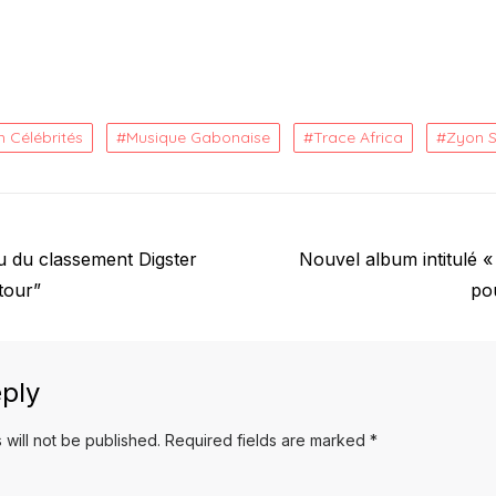
 Célébrités
Musique Gabonaise
Trace Africa
Zyon S
Next
 du classement Digster
Nouvel album intitulé 
post:
tour”
po
ply
 will not be published.
Required fields are marked
*