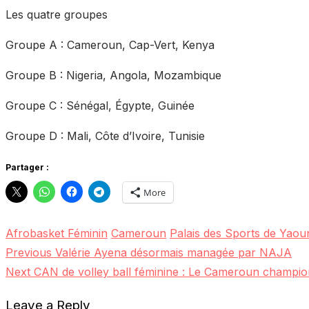
Les quatre groupes
Groupe A : Cameroun, Cap-Vert, Kenya
Groupe B : Nigeria, Angola, Mozambique
Groupe C : Sénégal, Égypte, Guinée
Groupe D : Mali, Côte d’Ivoire, Tunisie
Partager :
More
Afrobasket Féminin
Cameroun
Palais des Sports de Yaou
Previous
Previous
Valérie Ayena désormais managée par NAJA
Post
Next
post:
Next
CAN de volley ball féminine : Le Cameroun champion
navigation
post:
Leave a Reply