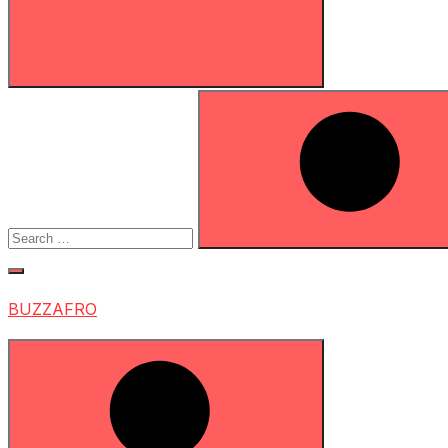
Search
for:
Search
BUZZAFRO