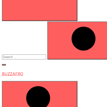
Search
for:
Search
BUZZAFRO