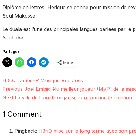
Diplômé en lettres, Hérique se donne pour mission de revi
Soul Makossa.
Le duala est l’une des principales langues parlées par le
YouTube.
Partager :
More
H3riQ
Lambi EP
Musique
Rue Joss
Previous
Previous
Joel Embiid élu meilleur joueur (MVP) de la sais
Post
Next
post:
Next
La ville de Douala organise son tournoi de natation
navigation
post:
1 Comment
Pingback:
H3riQ mise sur le long terme avec son p