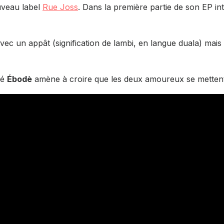
uveau label
Rue Joss
. Dans la première partie de son EP in
 avec un appât (signification de lambi, en langue duala) mai
ulé
Ébodè
amène à croire que les deux amoureux se mettent 