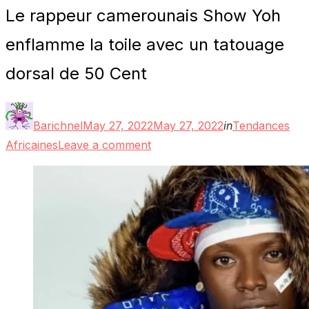
Le rappeur camerounais Show Yoh
enflamme la toile avec un tatouage
dorsal de 50 Cent
Posted
Barichnel
May 27, 2022
May 27, 2022
in
Tendances
on
Africaines
Leave a comment