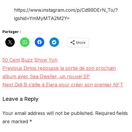
https://www.instagram.com/p/Cd99DErN_To/?
igshid=YmMyMTA2M2Y=
Partager :
More
50 Cent
Buzz
Show Yoh
Previous
Previous
Dinos repousse la sortie de son prochain
Post
post:
album avec Sea Dweller, un nouvel EP
navigation
Next
Next
Didi B s’allie à Ejara pour créer son premier NFT
post:
Leave a Reply
Your email address will not be published.
Required fields
are marked
*