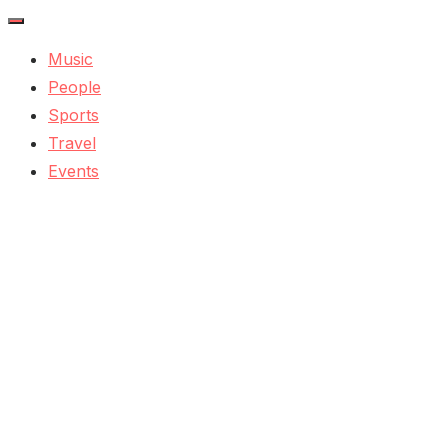
Music
People
Sports
Travel
Events