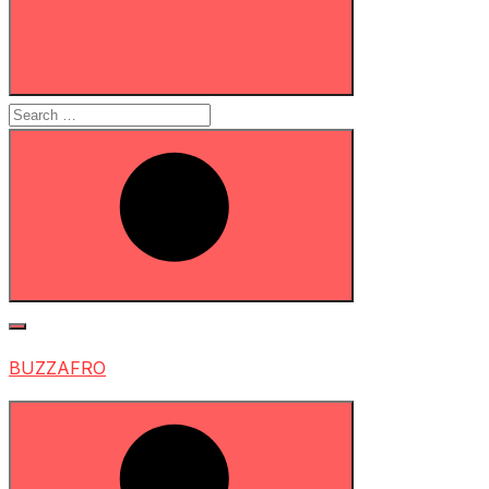
Search
for:
Search
BUZZAFRO