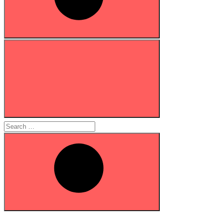
Search
for:
Search