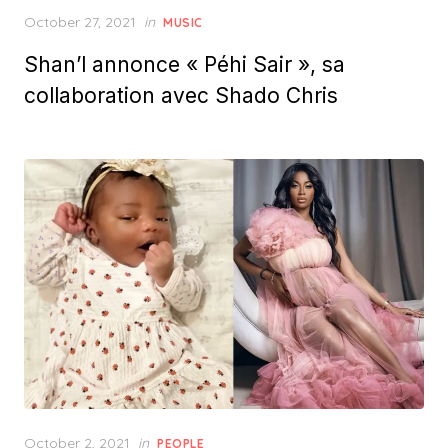
Posted
October 27, 2021
in
MUSIC
on
Shan’l annonce « Péhi Sair », sa
collaboration avec Shado Chris
Posted
October 2, 2021
in
PEOPLE