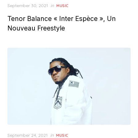
Posted
September 30, 2021
in
MUSIC
on
Tenor Balance « Inter Espèce », Un
Nouveau Freestyle
Posted
September 24, 2021
in
MUSIC